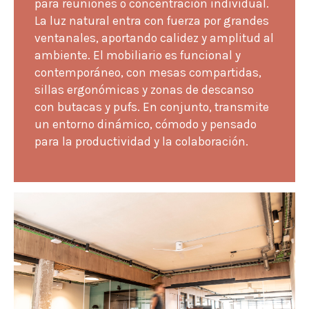
para reuniones o concentración individual.
La luz natural entra con fuerza por grandes
ventanales, aportando calidez y amplitud al
ambiente. El mobiliario es funcional y
contemporáneo, con mesas compartidas,
sillas ergonómicas y zonas de descanso
con butacas y pufs. En conjunto, transmite
un entorno dinámico, cómodo y pensado
para la productividad y la colaboración.