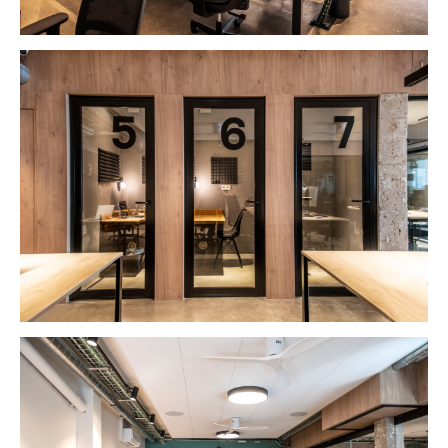
STANDS
RETAIL
OFICINAS
VIVIENDAS
EMPRESA
CLIENTES
CONTACTO
Español
English
-
INSTAGRAM
PINTEREST
-