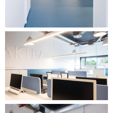
INSTAGRAM
PINTEREST
-
Lincoln 2, pis 3
08006 Barcelona
+34 629 802 397
info@marferrer.com
Copyright Mar Ferrer Studio 2026