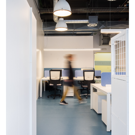
PROYECTOS
STANDS
RETAIL
OFICINAS
VIVIENDAS
EMPRESA
CLIENTES
CONTACTO
Español
English
-