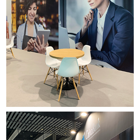
-
INSTAGRAM
PINTEREST
-
Lincoln 2, pis 3
08006 Barcelona
+34 629 802 397
info@marferrer.com
Copyright Mar Ferrer Studio 2026