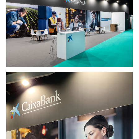
PROYECTOS
STANDS
RETAIL
OFICINAS
VIVIENDAS
EMPRESA
CLIENTES
CONTACTO
Español
English