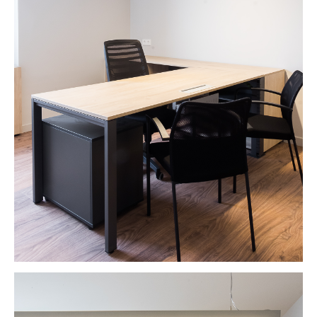
VIVIENDAS
EMPRESA
CLIENTES
CONTACTO
Español
English
-
INSTAGRAM
PINTEREST
-
Lincoln 2, pis 3
08006 Barcelona
+34 629 802 397