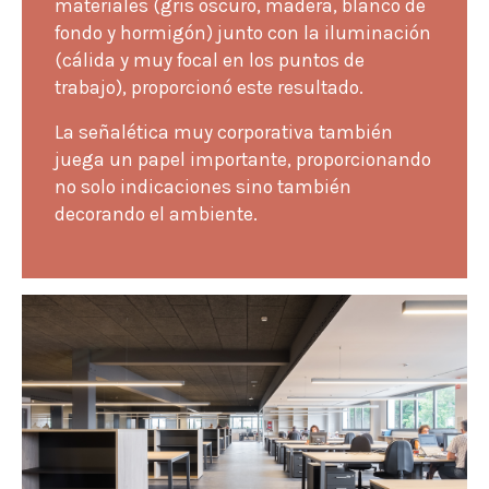
materiales (gris oscuro, madera, blanco de
fondo y hormigón) junto con la iluminación
(cálida y muy focal en los puntos de
trabajo), proporcionó este resultado.
La señalética muy corporativa también
juega un papel importante, proporcionando
no solo indicaciones sino también
decorando el ambiente.